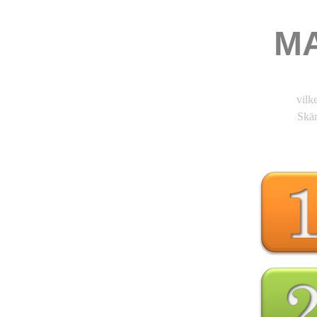
M
vilk
Skär