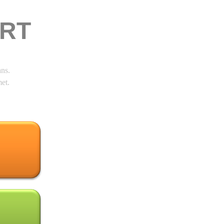
RT
ans.
et.